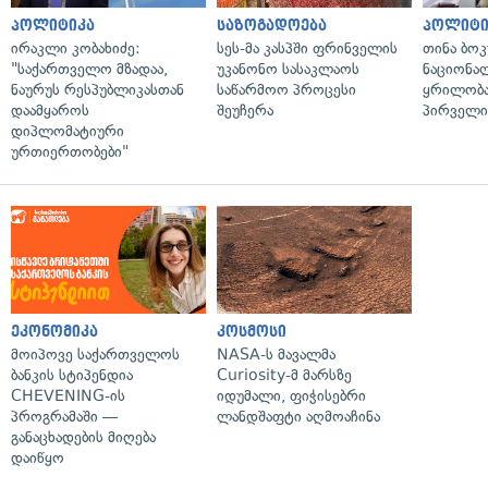
პოლიტიკა
საზოგადოება
პოლიტი
ირაკლი კობახიძე:
სეს-მა კასპში ფრინველის
თინა ბოკ
"საქართველო მზადაა,
უკანონო სასაკლაოს
ნაციონა
ნაურუს რესპუბლიკასთან
საწარმოო პროცესი
ყრილობა
დაამყაროს
შეუჩერა
პირველი
დიპლომატიური
ურთიერთობები"
ეკონომიკა
კოსმოსი
მოიპოვე საქართველოს
NASA-ს მავალმა
ბანკის სტიპენდია
Curiosity-მ მარსზე
CHEVENING-ის
იდუმალი, ფიჭისებრი
პროგრამაში —
ლანდშაფტი აღმოაჩინა
განაცხადების მიღება
დაიწყო