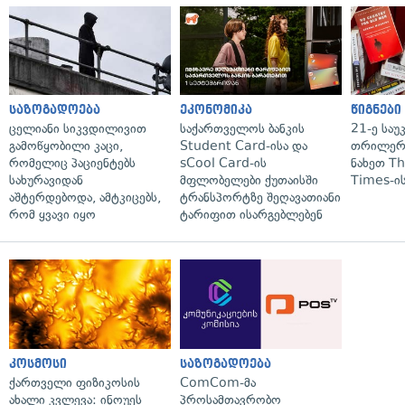
საზოგადოება
ეკონომიკა
წიგნები
ცელიანი სიკვდილივით
საქართველოს ბანკის
21-ე საუ
გამოწყობილი კაცი,
Student Card-ისა და
თრილერი
რომელიც პაციენტებს
sCool Card-ის
ნახეთ T
სახურავიდან
მფლობელები ქუთაისში
Times-ის
აშტერდებოდა, ამტკიცებს,
ტრანსპორტზე შეღავათიანი
რომ ყვავი იყო
ტარიფით ისარგებლებენ
კოსმოსი
საზოგადოება
ქართველი ფიზიკოსის
ComCom-მა
ახალი კვლევა: ინოუეს
პროსამთავრობო