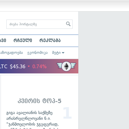
ავი
რჩეული
რეკლამა
საზოგადოება
ეკონომიკა
მეტი
კვირის ტოპ-5
გიგა ავალიანის საქმეზე
არასრულწლოვანი ნ.ი.
"ჯანმთელობის ჯგუფურად,