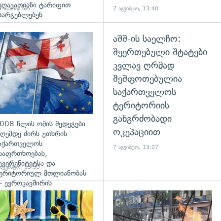
ეღავათიანი ტარიფით
 საათის წინ
7 აგვისტო, 13:40
სარგებლებენ
აშშ-ის საელჩო:
გადახედვა
შეერთებული შტატები
კვლავ ღრმად
შეშფოთებულია
საქართველოს
ტერიტორიის
განგრძობადი
008 წლის ომის შედეგები
ოკუპაციით
ღემდე ძირს უთხრის
აქართველოს
7 აგვისტო, 13:07
საფრთხოებას,
უვერენიტეტსა და
 აგვისტო, 13:35
ერიტორიულ მთლიანობას
 ევროკავშირის
რესპიკერის განცხადება
დახედვა
გადახედვა