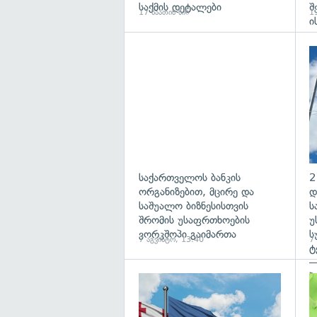
საქმის დეტალები
შ
17 საათის წინ
19
ი
საქართველოს ბანკის
2
ორგანიზებით, მცირე და
დ
საშუალო ბიზნესისთვის
ს
შრომის უსაფრთხოების
უ
ვორკშოპი გაიმართა
ს
7 აგვისტო, 13:40
7
ტ
—
პ
გა