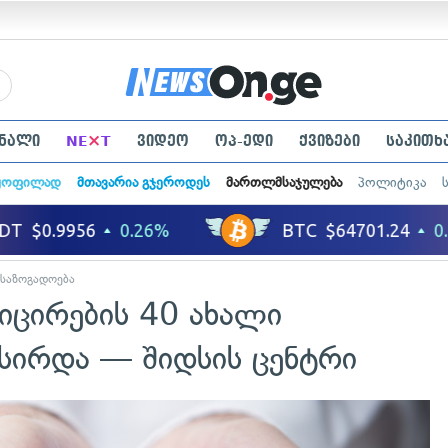
×
ნალი
NE
T
ვიდეო
ოპ-ედი
ქვიზები
საკითხ
ყოფილად
მთავარია გჯეროდეს
მართლმსაჯულება
პოლიტიკა
საზოგადოება
ფიცირების 40 ახალი
ქსირდა — შიდსის ცენტრი