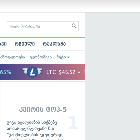
ავი
რჩეული
რეკლამა
საზოგადოება
ეკონომიკა
მეტი
კვირის ტოპ-5
გიგა ავალიანის საქმეზე
არასრულწლოვანი ნ.ი.
"ჯანმთელობის ჯგუფურად,