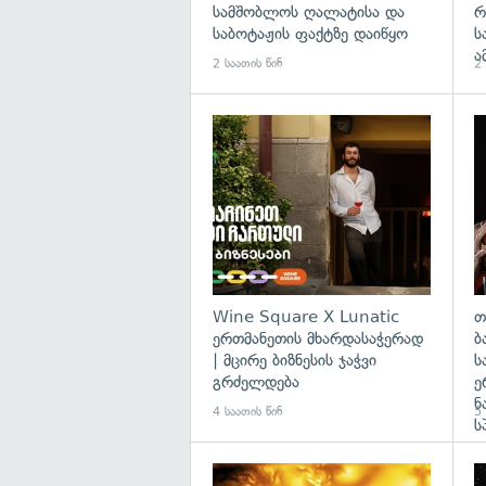
სამშობლოს ღალატისა და
რ
საბოტაჟის ფაქტზე დაიწყო
ს
ა
2 საათის წინ
2 
Wine Square X Lunatic
თ
ერთმანეთის მხარდასაჭერად
ბ
| მცირე ბიზნესის ჯაჭვი
ს
გრძელდება
ე
ნ
4 საათის წინ
5 
ს