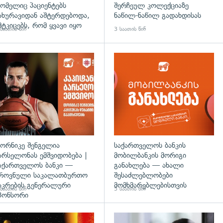
ომელიც პაციენტებს
შერჩეულ კოლექციაზე
ახურავიდან აშტერდებოდა,
ნაწილ-ნაწილ გადახდისას
მტკიცებს, რომ ყვავი იყო
საათის წინ
3 საათის წინ
ორნიკე შენგელია
საქართველოს ბანკის
არსელონას ემშვიდობება |
მობილბანკის მორიგი
აქართველოს ბანკი —
განახლება — ახალი
როვნული საკალათბურთო
შესაძლებლობები
აკრების გენერალური
მომხმარებლებისთვის
საათის წინ
5 საათის წინ
პონსორი