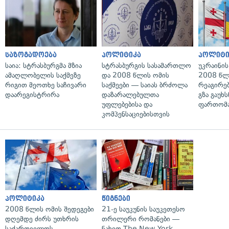
საზოგადოება
პოლიტიკა
პოლიტი
საია: სტრასბურგმა მზია
სტრასბურგის სასამართლო
უკრაინის
ამაღლობელის საქმეზე
და 2008 წლის ომის
2008 წლ
რიგით მეოთხე საჩივარი
საქმეები — საიას ბრძოლა
რეაგირებ
დაარეგისტრირა
დაზარალებულთა
გზა გაუხს
უფლებებისა და
ფართომა
კომპენსაციებისთვის
პოლიტიკა
წიგნები
2008 წლის ომის შედეგები
21-ე საუკუნის საუკეთესო
დღემდე ძირს უთხრის
თრილერი რომანები —
საქართველოს
ნახეთ The New York