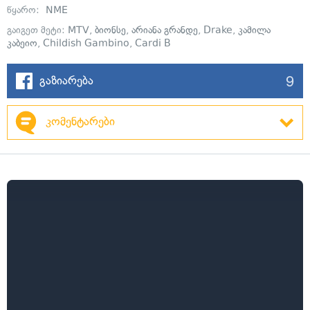
წყარო:
NME
გაიგეთ მეტი:
MTV
,
ბიონსე
,
არიანა გრანდე
,
Drake
,
კამილა
კაბეიო
,
Childish Gambino
,
Cardi B
9
გაზიარება
კომენტარები