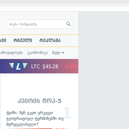
ავი
რჩეული
რეკლამა
საზოგადოება
ეკონომიკა
მეტი
კვირის ტოპ-5
ქვიზი: შენ უკეთ ერკვევი
გეოგრაფიულ ტერმინებში თუ
მერვეკლასელი?