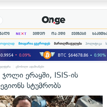
×
ნალი
NE
T
ვიდეო
ოპ-ედი
ქვიზები
საკითხ
ყოფილად
მთავარია გჯეროდეს
მართლმსაჯულება
პოლიტიკა
კულტურა
ცნობილი ადამიანები
 ჯოლი ერაყში, ISIS-ის
ეგიონს სტუმრობს