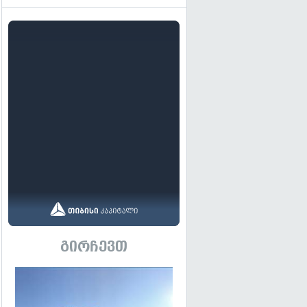
გირჩევთ
გადახედვა