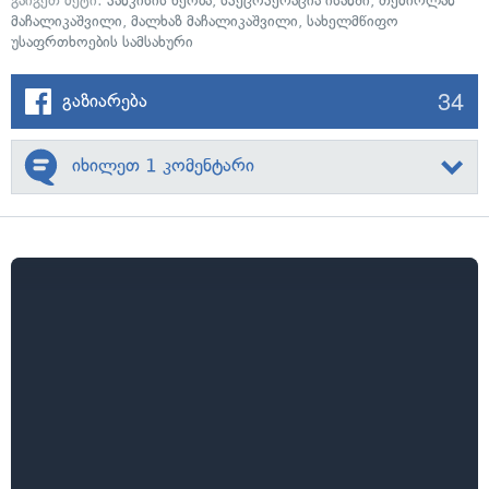
გაიგეთ მეტი:
პანკისის ხეობა
,
სპეცოპერაცია ისანში
,
თემირლან
მაჩალიკაშვილი
,
მალხაზ მაჩალიკაშვილი
,
სახელმწიფო
უსაფრთხოების სამსახური
34
გაზიარება
იხილეთ 1 კომენტარი