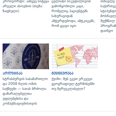
კროსვორდი: ააწყვე სიტყვა
ცელიანი სიკვდილივით
ისწავლე
არეული ასოებით (თემა:
გამოწყობილი კაცი,
საქართვ
ზაფხული)
რომელიც პაციენტებს
სტიპენდ
სახურავიდან
მოსწავლ
აშტერდებოდა, ამტკიცებს,
შექმნილ
რომ ყვავი იყო
პროგრამ
დაიწყო
პოლიტიკა
მეცნიერება
სტრასბურგის სასამართლო
ქვიზი: შენ უკეთ ერკვევი
და 2008 წლის ომის
გეოგრაფიულ ტერმინებში
საქმეები — საიას ბრძოლა
თუ მერვეკლასელი?
დაზარალებულთა
უფლებებისა და
კომპენსაციებისთვის