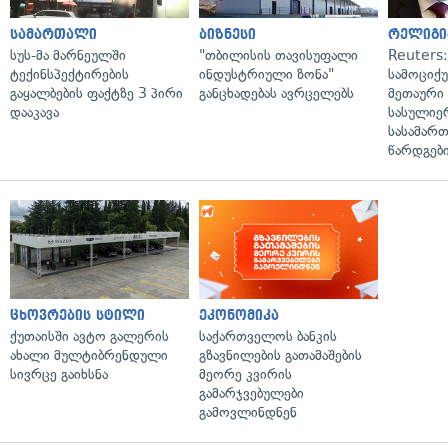
სამართალი
ბიზნესი
რელიგი
სუს-მა მარნეულში
"თბილისის თავისუფალი
Reuters
ტექინსპექტირების
ინდუსტრიული ზონა"
სამოციქ
გაყალბების ფაქტზე 3 პირი
განცხადებას ავრცელებს
მეთაური 
დააკავა
სასულიე
სასამარ
წარდგები
ცხოვრების სტილი
ეკონომიკა
ქუთაისში ავტო გალერის
საქართველოს ბანკის
ახალი მულტიბრენდული
გზავნილების გათამაშების
სივრცე გაიხსნა
მეორე კვირის
გამარჯვებულები
გამოვლინდნენ