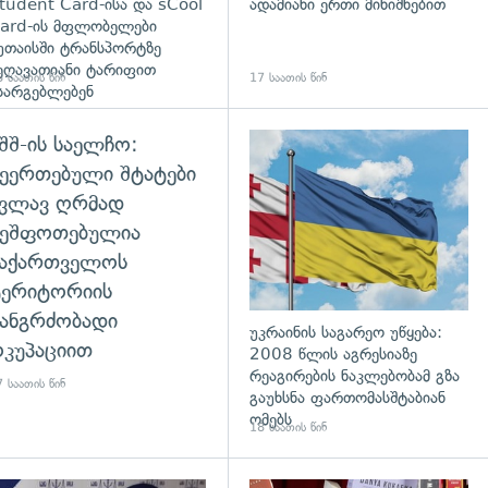
tudent Card-ისა და sCool
ადამიანი ერთი მინიშნებით
ard-ის მფლობელები
უთაისში ტრანსპორტზე
ეღავათიანი ტარიფით
 საათის წინ
17 საათის წინ
სარგებლებენ
შშ-ის საელჩო:
ეერთებული შტატები
კვლავ ღრმად
შეშფოთებულია
საქართველოს
ტერიტორიის
ანგრძობადი
უკრაინის საგარეო უწყება:
კუპაციით
2008 წლის აგრესიაზე
რეაგირების ნაკლებობამ გზა
 საათის წინ
გაუხსნა ფართომასშტაბიან
ომებს
18 საათის წინ