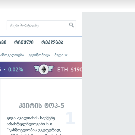
ავი
რჩეული
რეკლამა
საზოგადოება
ეკონომიკა
მეტი
კვირის ტოპ-5
გიგა ავალიანის საქმეზე
არასრულწლოვანი ნ.ი.
"ჯანმთელობის ჯგუფურად,