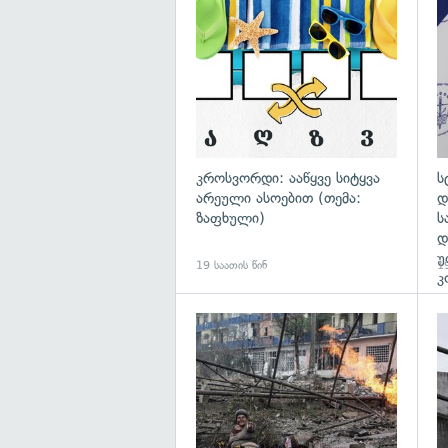
გა
კროსვორდი: ააწყვე სიტყვა
ს
არეული ასოებით (თემა:
დ
ზაფხული)
ს
დ
უ
19 საათის წინ
19
კ
გა