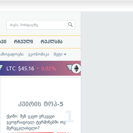
ავი
რჩეული
რეკლამა
საზოგადოება
ეკონომიკა
მეტი
კვირის ტოპ-5
ქვიზი: შენ უკეთ ერკვევი
გეოგრაფიულ ტერმინებში თუ
მერვეკლასელი?