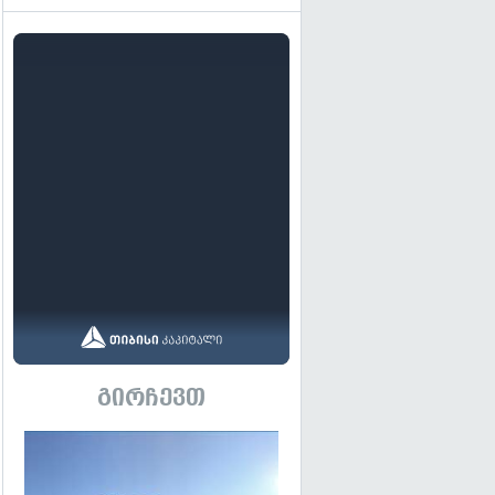
გირჩევთ
გადახედვა