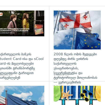
დახედვა
აქართველოს ბანკის
2008 წლის ომის შედეგები
tudent Card-ისა და sCool
დღემდე ძირს უთხრის
ard-ის მფლობელები
საქართველოს
უთაისში ტრანსპორტზე
უსაფრთხოებას,
ეღავათიანი ტარიფით
სუვერენიტეტსა და
საათის წინ
6 საათის წინ
სარგებლებენ
ტერიტორიულ მთლიანობას
— ევროკავშირის
პრესპიკერის განცხადება
გადახედვა