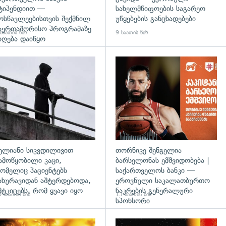
ტიპენდიით —
სახელმწიფოების საგარეო
ოსწავლეებისთვის შექმნილ
უწყებების განცხადებები
აერთაშორისო პროგრამაზე
საათის წინ
9 საათის წინ
იღება დაიწყო
დახედვა
გადახედვა
ელიანი სიკვდილივით
თორნიკე შენგელია
ამოწყობილი კაცი,
ბარსელონას ემშვიდობება |
ომელიც პაციენტებს
საქართველოს ბანკი —
ახურავიდან აშტერდებოდა,
ეროვნული საკალათბურთო
მტკიცებს, რომ ყვავი იყო
ნაკრების გენერალური
 საათის წინ
13 საათის წინ
სპონსორი