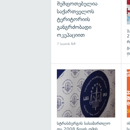
შეშფოთებულია
საქართველოს
ტერიტორიის
განგრძობადი
უ
ოკუპაციით
2
რ
7 საათის წინ
გ
ო
7 
გა
სტრასბურგის სასამართლო
ი
და 2008 წლის ომის
ს