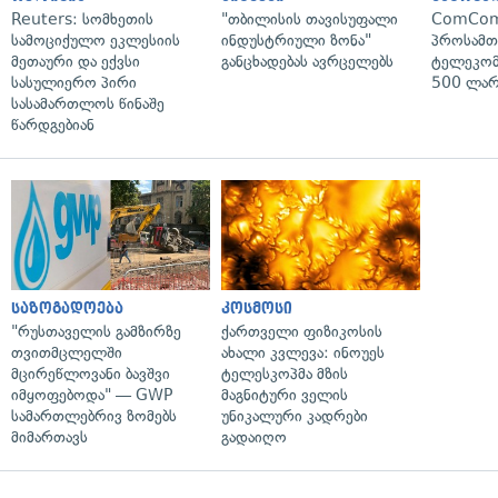
Reuters: სომხეთის
"თბილისის თავისუფალი
ComCom
სამოციქულო ეკლესიის
ინდუსტრიული ზონა"
პროსამ
მეთაური და ექვსი
განცხადებას ავრცელებს
ტელეკომ
სასულიერო პირი
500 ლარ
სასამართლოს წინაშე
წარდგებიან
საზოგადოება
კოსმოსი
"რუსთაველის გამზირზე
ქართველი ფიზიკოსის
თვითმცლელში
ახალი კვლევა: ინოუეს
მცირეწლოვანი ბავშვი
ტელესკოპმა მზის
იმყოფებოდა" — GWP
მაგნიტური ველის
სამართლებრივ ზომებს
უნიკალური კადრები
მიმართავს
გადაიღო