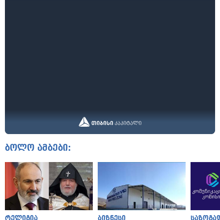
ბოლო ამბები:
რელიგია
ბიზნესი
საზოგა