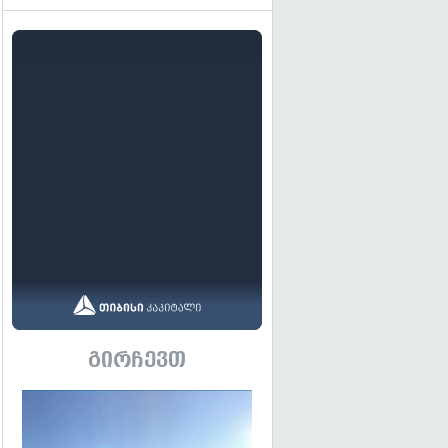
გირჩევთ
გადახედვა