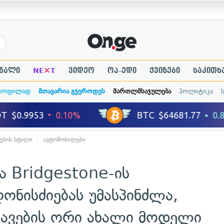
×
ნალი
NE
T
ვიდეო
ოპ-ედი
ქვიზები
საკითხ
ყოფილად
მთავარია გჯეროდეს
მართლმსაჯულება
პოლიტიკა
ების სტილი
ავტომობილები
ა Bridgestone-ის
ონისძიებას უმასპინძლა,
ავების ორი ახალი მოდელი