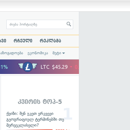
ავი
რჩეული
რეკლამა
საზოგადოება
ეკონომიკა
მეტი
კვირის ტოპ-5
ქვიზი: შენ უკეთ ერკვევი
გეოგრაფიულ ტერმინებში თუ
მერვეკლასელი?