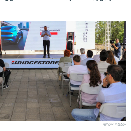
ფოტო: თეგეტა