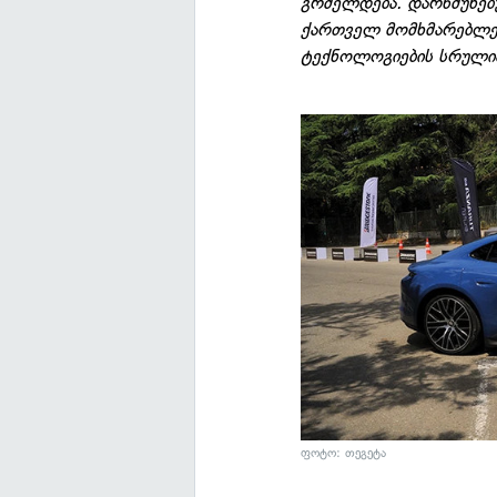
გრძელდება. დარწმუნებ
ქართველ მომხმარებლებ
ტექნოლოგიების სრულია
ფოტო: თეგეტა