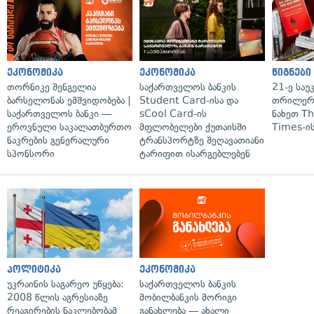
ეკონომიკა
ეკონომიკა
წიგნები
თორნიკე შენგელია
საქართველოს ბანკის
21-ე საუ
ბარსელონას ემშვიდობება |
Student Card-ისა და
თრილერი
საქართველოს ბანკი —
sCool Card-ის
ნახეთ T
ეროვნული საკალათბურთო
მფლობელები ქუთაისში
Times-ის
ნაკრების გენერალური
ტრანსპორტზე შეღავათიანი
სპონსორი
ტარიფით ისარგებლებენ
პოლიტიკა
ეკონომიკა
უკრაინის საგარეო უწყება:
საქართველოს ბანკის
2008 წლის აგრესიაზე
მობილბანკის მორიგი
რეაგირების ნაკლებობამ
განახლება — ახალი