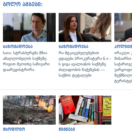
ბოლო ამბები:
საზოგადოება
საზოგადოება
პოლიტი
საია: სტრასბურგმა მზია
რა მტკიცებულებებით
ირაკლი კ
ამაღლობელის საქმეზე
ედავება პროკურატურა ნ.ი.-
შინაარსი
რიგით მეოთხე საჩივარი
ს გიგა ავალიანის საქმეზე
საქართვ
დაარეგისტრირა
ძალადობის წაქეზებას —
უარყოფი
საქმის დეტალები
შექმნილ
ტურისტე
მსოფლიო
წიგნები