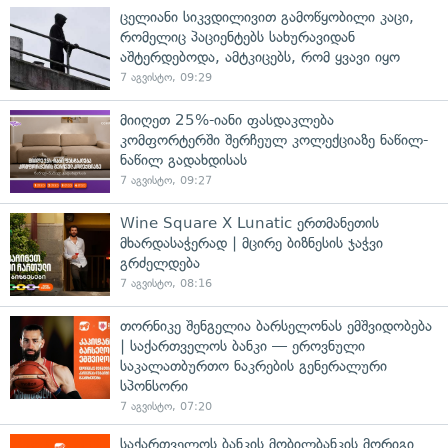
ცელიანი სიკვდილივით გამოწყობილი კაცი,
რომელიც პაციენტებს სახურავიდან
აშტერდებოდა, ამტკიცებს, რომ ყვავი იყო
7 აგვისტო, 09:29
მიიღეთ 25%-იანი ფასდაკლება
კომფორტერში შერჩეულ კოლექციაზე ნაწილ-
ნაწილ გადახდისას
7 აგვისტო, 09:27
Wine Square X Lunatic ერთმანეთის
მხარდასაჭერად | მცირე ბიზნესის ჯაჭვი
გრძელდება
7 აგვისტო, 08:16
თორნიკე შენგელია ბარსელონას ემშვიდობება
| საქართველოს ბანკი — ეროვნული
საკალათბურთო ნაკრების გენერალური
სპონსორი
7 აგვისტო, 07:20
საქართველოს ბანკის მობილბანკის მორიგი