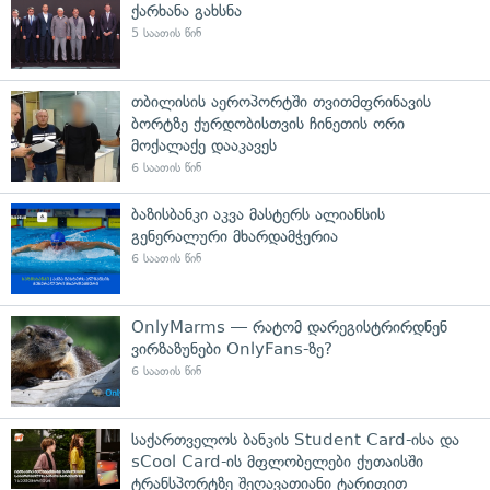
ქარხანა გახსნა
5 საათის წინ
თბილისის აეროპორტში თვითმფრინავის
ბორტზე ქურდობისთვის ჩინეთის ორი
მოქალაქე დააკავეს
6 საათის წინ
ბაზისბანკი აკვა მასტერს ალიანსის
გენერალური მხარდამჭერია
6 საათის წინ
OnlyMarms — რატომ დარეგისტრირდნენ
ვირზაზუნები OnlyFans-ზე?
6 საათის წინ
საქართველოს ბანკის Student Card-ისა და
sCool Card-ის მფლობელები ქუთაისში
ტრანსპორტზე შეღავათიანი ტარიფით