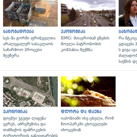
საზოგადოება
ეკონომიკა
საზოგა
სეს-მა გორში ფრინველთა
BMG: მთავრობამ გზების
რა მტკი
არალეგალურ სასაკლაოს
მოვლა-პატრონობის
ედავება 
საწარმოო პროცესი
კომპანია შექმნა
ს გიგა ა
შეუჩერა
ძალადობი
საქმის დ
ეკონომიკა
ფლორა და ფაუნა
დიემჯი ჯგუფი ლაგუნა
იაპონიაში ისე ცხელა, რომ
ვერეს, აბრეშუმისა და
ზოოპარკში ცხოველები
თამბაქოს ფაბრიკების
იხოცებიან
ტერიტორიის განვითარების