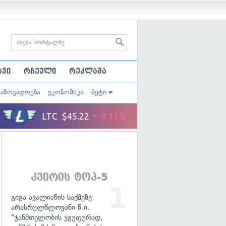
ავი
რჩეული
რეკლამა
საზოგადოება
ეკონომიკა
მეტი
კვირის ტოპ-5
გიგა ავალიანის საქმეზე
არასრულწლოვანი ნ.ი.
"ჯანმთელობის ჯგუფურად,