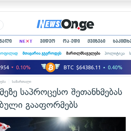
×
ნალი
NE
T
ვიდეო
ოპ-ედი
ქვიზები
საკითხ
ყოფილად
მთავარია გჯეროდეს
მართლმსაჯულება
პოლიტიკა
ება
სამართალი
მეზე საპროცესო შეთანხმებას
ბული გააფორმებს