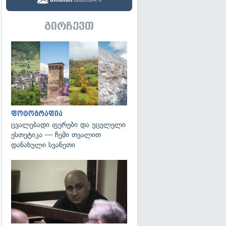
გირჩევთ
გადახედვა
ფოტოგრაფია
ცვალებადი ფერები და უცვლელი
ესთეტიკა — ჩემი თვალით
დანახული სვანეთი
გადახედვა