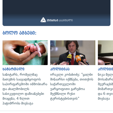
ბოლო ამბები:
სამართალი
პოლიტიკა
პოლიტი
სანიტარს, რომელმაც
ირაკლი კობახიძე: "ყალბი
ნიკა მელ
ბათუმის საავადმყოფოს
შინაარსი იქმნება, თითქოს
მოსამარ
საპირფარეშოში იმშობიარა
საქართველოში
შეურაცხ
და ახალშობილს
უარყოფითი გარემოა
მიმართვ
სასიკვდილო დაზიანებები
შექმნილი რუსი
და 6 თვ
მიაყენა, 4 წლით
ტურისტებისთვის"
მიესაჯა
პატიმრობა მიესაჯა