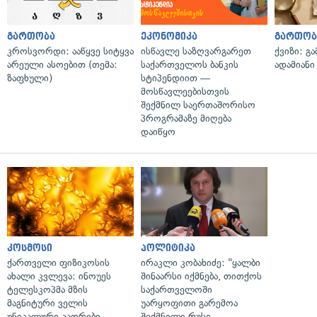
გართობა
ეკონომიკა
გართობ
კროსვორდი: ააწყვე სიტყვა
ისწავლე საზღვარგარეთ
ქვიზი: გ
არეული ასოებით (თემა:
საქართველოს ბანკის
ადამიანი
ზაფხული)
სტიპენდიით —
მოსწავლეებისთვის
შექმნილ საერთაშორისო
პროგრამაზე მიღება
დაიწყო
კოსმოსი
პოლიტიკა
ქართველი ფიზიკოსის
ირაკლი კობახიძე: "ყალბი
ახალი კვლევა: ინოუეს
შინაარსი იქმნება, თითქოს
ტელესკოპმა მზის
საქართველოში
მაგნიტური ველის
უარყოფითი გარემოა
უნიკალური კადრები
შექმნილი რუსი