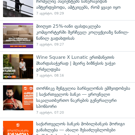
რომელიც პაციენტებს სახურავიდან
აშტერდებოდა, ამტკიცებს, რომ ყვავი იყო
7 აგვისტო, 09:29
მიიღეთ 25%-იანი ფასდაკლება
კომფორტერში შერჩეულ კოლექციაზე ნაწილ-
ნაწილ გადახდისას
7 აგვისტო, 09:27
Wine Square X Lunatic ერთმანეთის
მხარდასაჭერად | მცირე ბიზნესის ჯაჭვი
გრძელდება
7 აგვისტო, 08:16
თორნიკე შენგელია ბარსელონას ემშვიდობება
| საქართველოს ბანკი — ეროვნული
საკალათბურთო ნაკრების გენერალური
სპონსორი
7 აგვისტო, 07:20
საქართველოს ბანკის მობილბანკის მორიგი
განახლება — ახალი შესაძლებლობები