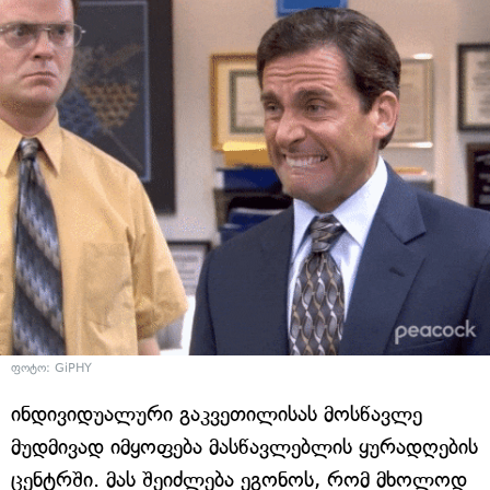
ფოტო: GiPHY
ინდივიდუალური გაკვეთილისას მოსწავლე
მუდმივად იმყოფება მასწავლებლის ყურადღების
ცენტრში. მას შეიძლება ეგონოს, რომ მხოლოდ