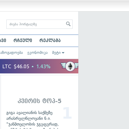
ავი
რჩეული
რეკლამა
საზოგადოება
ეკონომიკა
მეტი
კვირის ტოპ-5
გიგა ავალიანის საქმეზე
არასრულწლოვანი ნ.ი.
"ჯანმთელობის ჯგუფურად,