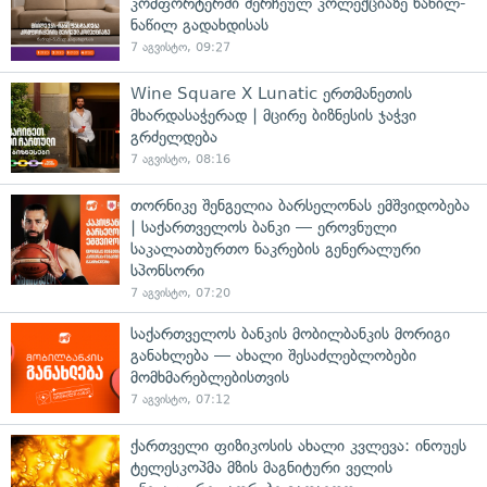
კომფორტერში შერჩეულ კოლექციაზე ნაწილ-
ნაწილ გადახდისას
7 აგვისტო, 09:27
Wine Square X Lunatic ერთმანეთის
მხარდასაჭერად | მცირე ბიზნესის ჯაჭვი
გრძელდება
7 აგვისტო, 08:16
თორნიკე შენგელია ბარსელონას ემშვიდობება
| საქართველოს ბანკი — ეროვნული
საკალათბურთო ნაკრების გენერალური
სპონსორი
7 აგვისტო, 07:20
საქართველოს ბანკის მობილბანკის მორიგი
განახლება — ახალი შესაძლებლობები
მომხმარებლებისთვის
7 აგვისტო, 07:12
ქართველი ფიზიკოსის ახალი კვლევა: ინოუეს
ტელესკოპმა მზის მაგნიტური ველის