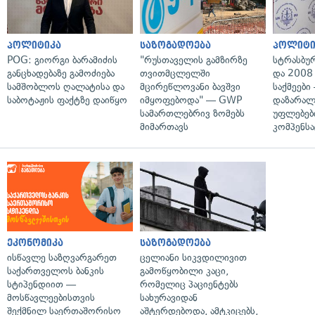
პოლიტიკა
საზოგადოება
პოლიტი
POG: გიორგი ბარამიძის
"რუსთაველის გამზირზე
სტრასბუ
განცხადებაზე გამოძიება
თვითმცლელში
და 2008
სამშობლოს ღალატისა და
მცირეწლოვანი ბავშვი
საქმეები
საბოტაჟის ფაქტზე დაიწყო
იმყოფებოდა" — GWP
დაზარა
სამართლებრივ ზომებს
უფლებებ
მიმართავს
კომპენსა
ეკონომიკა
საზოგადოება
ისწავლე საზღვარგარეთ
ცელიანი სიკვდილივით
საქართველოს ბანკის
გამოწყობილი კაცი,
სტიპენდიით —
რომელიც პაციენტებს
მოსწავლეებისთვის
სახურავიდან
შექმნილ საერთაშორისო
აშტერდებოდა, ამტკიცებს,