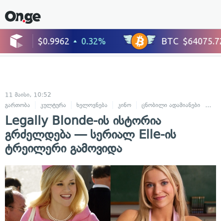
11 მაისი, 10:52
გართობა
კულტურა
ხელოვნება
კინო
ცნობილი ადამიანები
ცხო
Legally Blonde-ის ისტორია
გრძელდება — სერიალ Elle-ის
ტრეილერი გამოვიდა