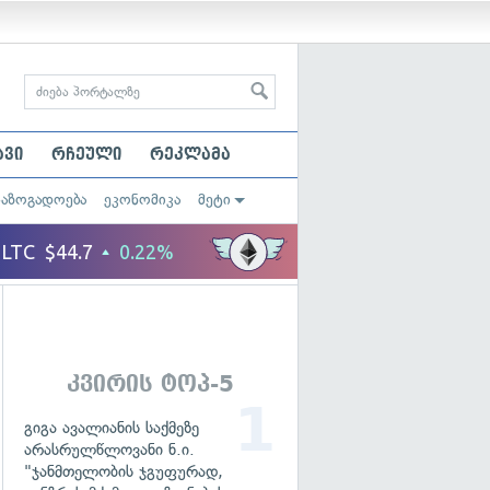
ავი
რჩეული
რეკლამა
საზოგადოება
ეკონომიკა
მეტი
კვირის ტოპ-5
გიგა ავალიანის საქმეზე
არასრულწლოვანი ნ.ი.
"ჯანმთელობის ჯგუფურად,