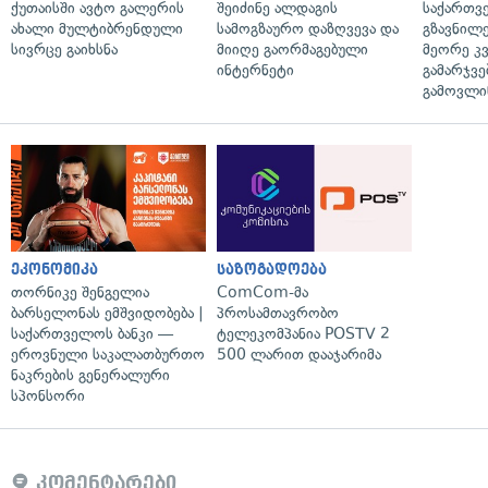
ქუთაისში ავტო გალერის
შეიძინე ალდაგის
საქართვ
ახალი მულტიბრენდული
სამოგზაურო დაზღვევა და
გზავნილე
სივრცე გაიხსნა
მიიღე გაორმაგებული
მეორე კ
ინტერნეტი
გამარჯვე
გამოვლი
ეკონომიკა
საზოგადოება
თორნიკე შენგელია
ComCom-მა
ბარსელონას ემშვიდობება |
პროსამთავრობო
საქართველოს ბანკი —
ტელეკომპანია POSTV 2
ეროვნული საკალათბურთო
500 ლარით დააჯარიმა
ნაკრების გენერალური
სპონსორი
კომენტარები