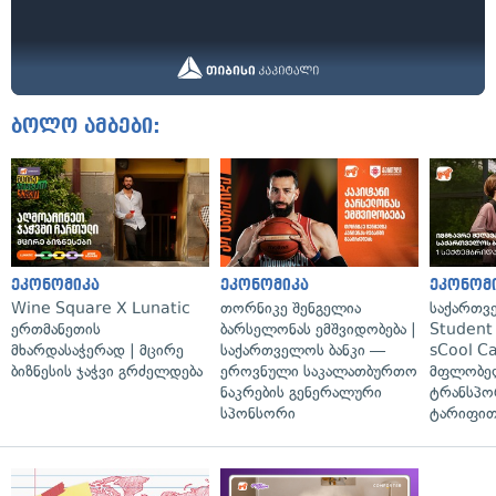
ბოლო ამბები:
ეკონომიკა
ეკონომიკა
ეკონომ
Wine Square X Lunatic
თორნიკე შენგელია
საქართვ
ერთმანეთის
ბარსელონას ემშვიდობება |
Student 
მხარდასაჭერად | მცირე
საქართველოს ბანკი —
sCool Ca
ბიზნესის ჯაჭვი გრძელდება
ეროვნული საკალათბურთო
მფლობელ
ნაკრების გენერალური
ტრანსპო
სპონსორი
ტარიფით