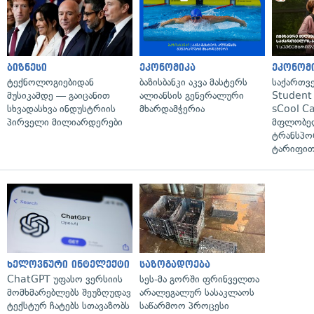
ბიზნესი
ეკონომიკა
ეკონომ
ტექნოლოგიებიდან
ბაზისბანკი აკვა მასტერს
საქართვ
მუსიკამდე — გაიცანით
ალიანსის გენერალური
Student 
სხვადასხვა ინდუსტრიის
მხარდამჭერია
sCool Ca
პირველი მილიარდერები
მფლობელ
ტრანსპო
ტარიფით
ხელოვნური ინტელექტი
საზოგადოება
ChatGPT უფასო ვერსიის
სეს-მა გორში ფრინველთა
მომხმარებლებს შეუზღუდავ
არალეგალურ სასაკლაოს
ტექსტურ ჩატებს სთავაზობს
საწარმოო პროცესი