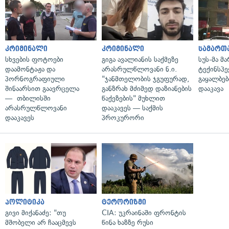
კრიმინალი
კრიმინალი
სამართ
სხვების ფოტოები
გიგა ავალიანის საქმეზე
სუს-მა მ
დაამონტაჟა და
არასრულწლოვანი ნ.ი.
ტექინსპე
პორნოგრაფიული
"ჯანმთელობის ჯგუფურად,
გაყალბებ
შინაარსით გაავრცელა
განზრახ მძიმედ დაზიანების
დააკავა
— თბილისში
წაქეზების" მუხლით
არასრულწლოვანი
დააკავეს — საქმის
დააკავეს
პროკურორი
პოლიტიკა
ტერორიზმი
გივი მიქანაძე: "თუ
CIA: უკრაინაში ფრონტის
მშობელი არ ჩააცმევს
წინა ხაზზე რუსი