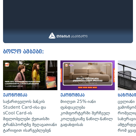
ბოლო ამბები:
ეკონომიკა
ეკონომიკა
საზოგა
საქართველოს ბანკის
მიიღეთ 25%-იანი
ცელიანი
Student Card-ისა და
ფასდაკლება
გამოწყობ
sCool Card-ის
კომფორტერში შერჩეულ
რომელიც
მფლობელები ქუთაისში
კოლექციაზე ნაწილ-ნაწილ
სახურავი
ტრანსპორტზე შეღავათიანი
გადახდისას
აშტერდებ
ტარიფით ისარგებლებენ
რომ ყვავ