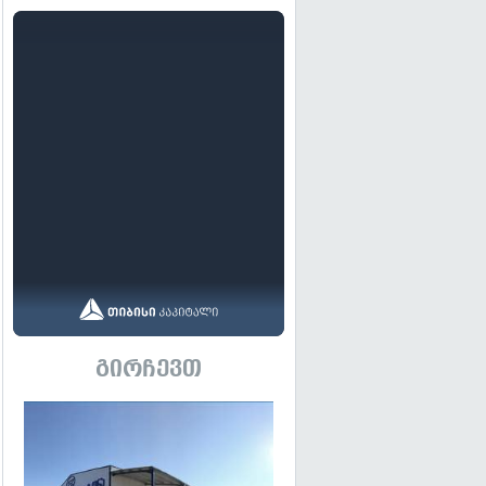
გირჩევთ
გადახედვა