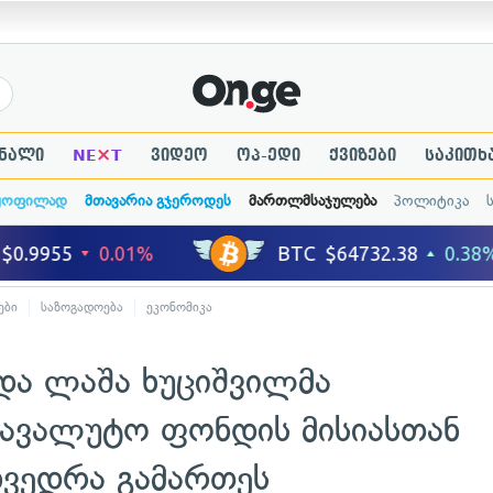
×
ნალი
NE
T
ვიდეო
ოპ-ედი
ქვიზები
საკითხ
ყოფილად
მთავარია გჯეროდეს
მართლმსაჯულება
პოლიტიკა
ები
საზოგადოება
ეკონომიკა
და ლაშა ხუციშვილმა
ავალუტო ფონდის მისიასთან
ხვედრა გამართეს