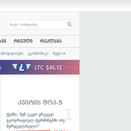
ავი
რჩეული
რეკლამა
საზოგადოება
ეკონომიკა
მეტი
კვირის ტოპ-5
ქვიზი: შენ უკეთ ერკვევი
გეოგრაფიულ ტერმინებში თუ
მერვეკლასელი?