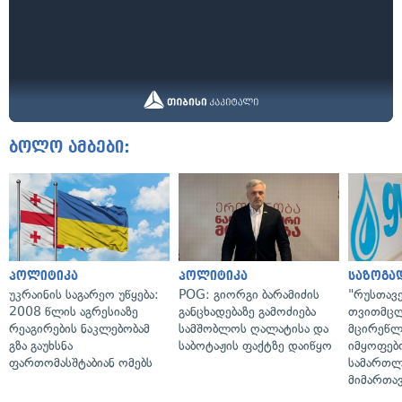
ბოლო ამბები:
პოლიტიკა
პოლიტიკა
საზოგა
უკრაინის საგარეო უწყება:
POG: გიორგი ბარამიძის
"რუსთავ
2008 წლის აგრესიაზე
განცხადებაზე გამოძიება
თვითმც
რეაგირების ნაკლებობამ
სამშობლოს ღალატისა და
მცირეწლ
გზა გაუხსნა
საბოტაჟის ფაქტზე დაიწყო
იმყოფებ
ფართომასშტაბიან ომებს
სამართლ
მიმართა