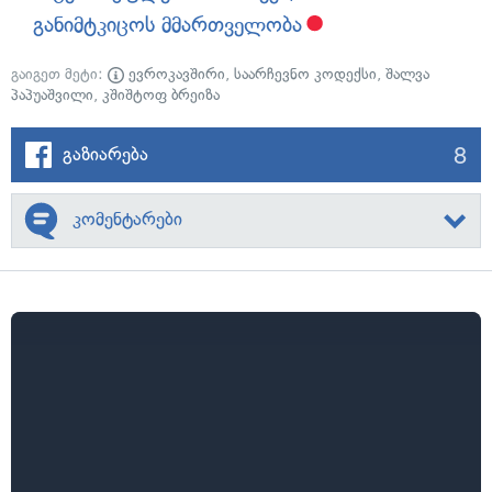
განიმტკიცოს მმართველობა
გაიგეთ მეტი:
ევროკავშირი
,
საარჩევნო კოდექსი
,
შალვა
პაპუაშვილი
,
კშიშტოფ ბრეიზა
8
გაზიარება
კომენტარები