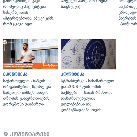
გამოწყობილი კაცი,
არეული ასოებით (თემა:
ბარსელონ
რომელიც პაციენტებს
ზაფხული)
საქართვ
სახურავიდან
ეროვნულ
აშტერდებოდა, ამტკიცებს,
ნაკრები
რომ ყვავი იყო
სპონსორ
ეკონომიკა
პოლიტიკა
საქართველოს ბანკის
სტრასბურგის სასამართლო
ორგანიზებით, მცირე და
და 2008 წლის ომის
საშუალო ბიზნესისთვის
საქმეები — საიას ბრძოლა
შრომის უსაფრთხოების
დაზარალებულთა
ვორკშოპი გაიმართა
უფლებებისა და
კომპენსაციებისთვის
კომენტარები