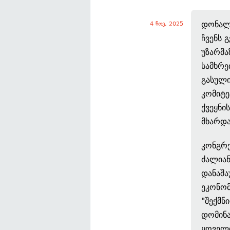
დონალდ
4 ნოე, 2025
ჩვენს 
უზარმა
სამხრე
გასული
კომიტე
ქვეყნი
მხარდა
კონგრე
ძალიან
დანაშა
ეკონომ
"შექმნ
დომინა
ყოველთ