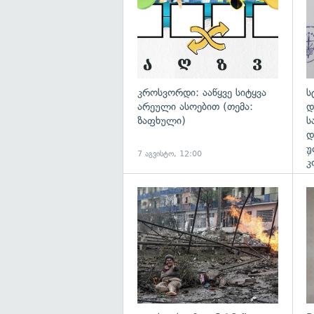
კროსვორდი: ააწყვე სიტყვა
ს
არეული ასოებით (თემა:
დ
ზაფხული)
ს
დ
უ
7 აგვისტო, 12:00
7
კ
გა