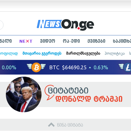
×
ნალი
NE
T
ვიდეო
ოპ-ედი
ქვიზები
საკითხ
ყოფილად
მთავარია გჯეროდეს
მართლმსაჯულება
პოლიტიკა
დონალდ ტრამპი
წინა ციტატა