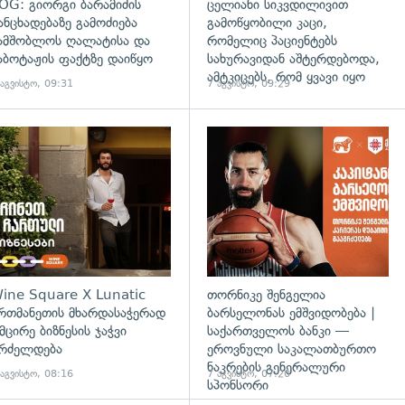
OG: გიორგი ბარამიძის
ცელიანი სიკვდილივით
ანცხადებაზე გამოძიება
გამოწყობილი კაცი,
ამშობლოს ღალატისა და
რომელიც პაციენტებს
აბოტაჟის ფაქტზე დაიწყო
სახურავიდან აშტერდებოდა,
ამტკიცებს, რომ ყვავი იყო
 აგვისტო, 09:31
7 აგვისტო, 09:29
ine Square X Lunatic
თორნიკე შენგელია
რთმანეთის მხარდასაჭერად
ბარსელონას ემშვიდობება |
 მცირე ბიზნესის ჯაჭვი
საქართველოს ბანკი —
რძელდება
ეროვნული საკალათბურთო
ნაკრების გენერალური
 აგვისტო, 08:16
7 აგვისტო, 07:20
სპონსორი