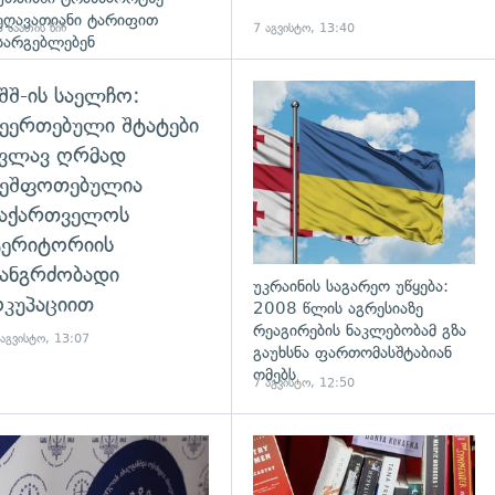
ეღავათიანი ტარიფით
 საათის წინ
7 აგვისტო, 13:40
სარგებლებენ
შშ-ის საელჩო:
ეერთებული შტატები
კვლავ ღრმად
შეშფოთებულია
საქართველოს
ტერიტორიის
ანგრძობადი
უკრაინის საგარეო უწყება:
კუპაციით
2008 წლის აგრესიაზე
რეაგირების ნაკლებობამ გზა
 აგვისტო, 13:07
გაუხსნა ფართომასშტაბიან
ომებს
7 აგვისტო, 12:50
დახედვა
გადახედვა