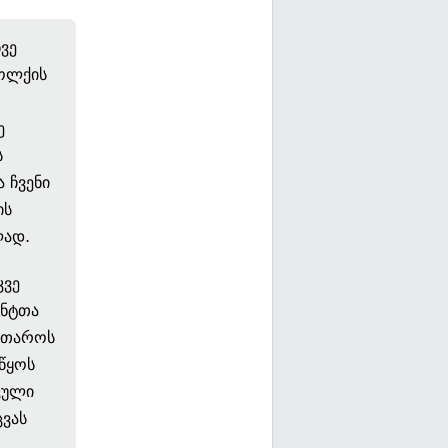
ვე
 ოლქის
ე
ს
ა ჩვენი
ის
ლად.
კვე
ანტთა
ვითაროს
უწყოს
კული
ცვას