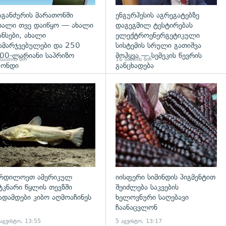
აგანძურის მარათონში
ენგურჰესის აგრეგატებზე
ხალი თვე დაიწყო — ახალი
დაგეგმილ ტესტირებას
ანსები, ახალი
ელექტროენერგეტიკული
ამარჯვებულები და 250
სისტემის სრული გათიშვა
00-ლარიანი საპრიზო
მოჰყვა — სემეკის წევრის
საათის წინ
16 საათის წინ
ონდი
განცხადება
დახედვა
გადახედვა
რდილოეთ ამერიკულ
იისფერი სიმინდის პიგმენტით
ტკნარი წყლის თევზში
შეიძლება საკვების
ადამდები კიბო აღმოაჩინეს
ხელოვნური საღებავი
ჩაანაცვლონ
 აგვისტო, 13:55
5 აგვისტო, 13:17