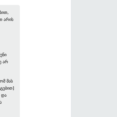
სით,
თ არის
ენი
ე არ
ომ მას
გებით]
 და
ს