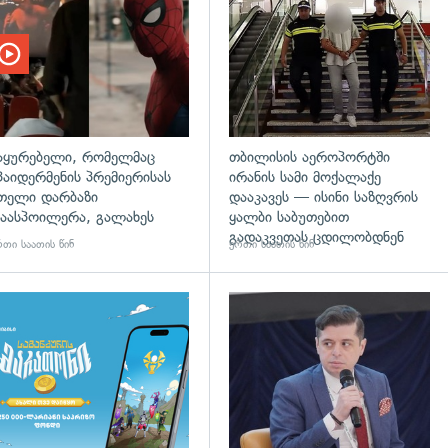
აყურებელი, რომელმაც
თბილისის აეროპორტში
პაიდერმენის პრემიერისას
ირანის სამი მოქალაქე
თელი დარბაზი
დააკავეს — ისინი საზღვრის
აასპოილერა, გალახეს
ყალბი საბუთებით
გადაკვეთას ცდილობდნენ
თი საათის წინ
ერთი საათის წინ
დახედვა