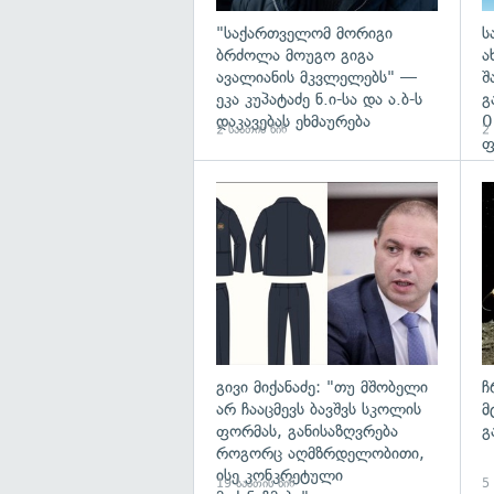
"საქართველომ მორიგი
ს
ბრძოლა მოუგო გიგა
ა
ავალიანის მკვლელებს" —
შ
ეკა კუპატაძე ნ.ი-სა და ა.ბ-ს
გ
დაკავებას ეხმაურება
0
2 საათის წინ
2 
ფ
გა
გივი მიქანაძე: "თუ მშობელი
ჩ
არ ჩააცმევს ბავშვს სკოლის
მ
ფორმას, განისაზღვრება
გ
როგორც აღმზრდელობითი,
ისე კონკრეტული
19 საათის წინ
5