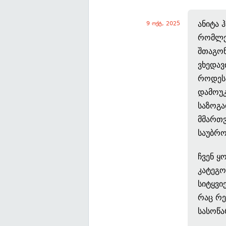
ანიტა 
9 ოქტ, 2025
რომლე
შთაგონ
ვხედავ
როდესა
დამოუკ
საზოგა
მმართვ
საუბრო
ჩვენ ყ
კატეგო
სიტყვი
რაც რე
სასოწ