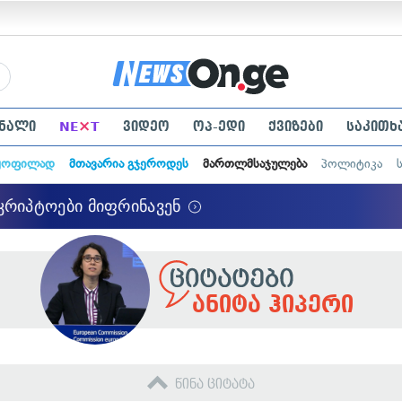
×
ნალი
NE
T
ვიდეო
ოპ-ედი
ქვიზები
საკითხ
ყოფილად
მთავარია გჯეროდეს
მართლმსაჯულება
პოლიტიკა
ანიტა ჰიპერი
წინა ციტატა