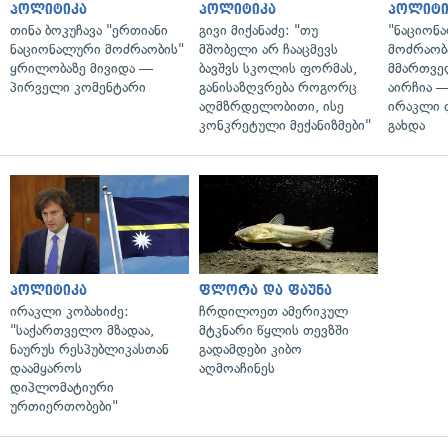
პოლიტიკა
პოლიტიკა
პოლიტი
თინა ბოკუჩავა "ერთიანი
გივი მიქანაძე: "თუ
"ნაციონ
ნაციონალური მოძრაობის"
მშობელი არ ჩააცმევს
მოძრაობ
ყრილობაზე მივიდა —
ბავშვს სკოლის ფორმას,
მმართვე
პირველი კომენტარი
განისაზღვრება როგორც
აირჩია 
აღმზრდელობითი, ისე
ირაკლი 
კონკრეტული მექანიზმები"
გახდა
პოლიტიკა
ფლორა და ფაუნა
ირაკლი კობახიძე:
ჩრდილოეთ ამერიკულ
"საქართველო მზადაა,
მტკნარი წყლის თევზში
ნაურუს რესპუბლიკასთან
გადამდები კიბო
დაამყაროს
აღმოაჩინეს
დიპლომატიური
ურთიერთობები"