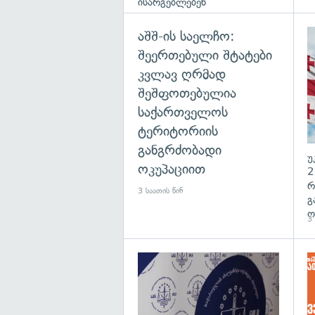
ისარგებლებენ
აშშ-ის საელჩო:
შეერთებული შტატები
კვლავ ღრმად
შეშფოთებულია
საქართველოს
ტერიტორიის
განგრძობადი
უ
ოკუპაციით
2
რ
3 საათის წინ
გ
ო
3 
გა