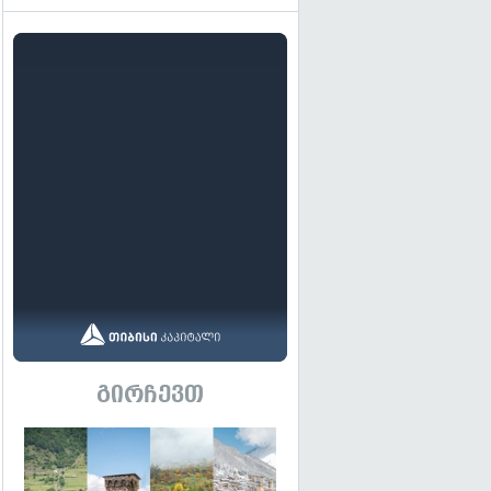
გირჩევთ
გადახედვა