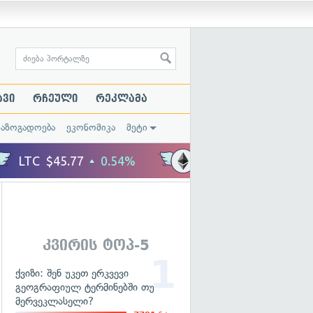
ავი
რჩეული
რეკლამა
საზოგადოება
ეკონომიკა
მეტი
კვირის ტოპ-5
ქვიზი: შენ უკეთ ერკვევი
გეოგრაფიულ ტერმინებში თუ
მერვეკლასელი?