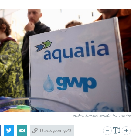
ფოტო: ჯორჯიან უოთერ ენდ ფაუერი