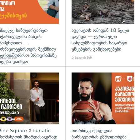
სწავლე საზღვარგარეთ
აგვისტოს ომიდან 18 წელი
აქართველოს ბანკის
გავიდა — ევროპული
ტიპენდიით —
სახელმწიფოების საგარეო
ოსწავლეებისთვის შექმნილ
უწყებების განცხადებები
აერთაშორისო პროგრამაზე
საათის წინ
5 საათის წინ
იღება დაიწყო
დახედვა
ine Square X Lunatic
თორნიკე შენგელია
რთმანეთის მხარდასაჭერად
ბარსელონას ემშვიდობება |