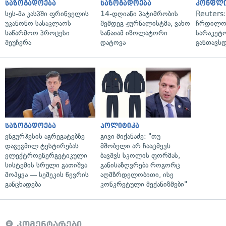
საზოგადოება
საზოგადოება
კონფლი
სეს-მა კასპში ფრინველის
14-დღიანი პატიმრობის
Reuters
უკანონო სასაკლაოს
შემდეგ ჟურნალისტმა, ვახო
ჩრდილო
საწარმოო პროცესი
სანაიამ იზოლატორი
სარაკეტ
შეუჩერა
დატოვა
განთავს
საზოგადოება
პოლიტიკა
ენგურჰესის აგრეგატებზე
გივი მიქანაძე: "თუ
დაგეგმილ ტესტირებას
მშობელი არ ჩააცმევს
ელექტროენერგეტიკული
ბავშვს სკოლის ფორმას,
სისტემის სრული გათიშვა
განისაზღვრება როგორც
მოჰყვა — სემეკის წევრის
აღმზრდელობითი, ისე
განცხადება
კონკრეტული მექანიზმები"
კომენტარები