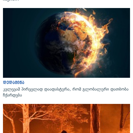
დედამიწა
კვლევამ პირველად დაადასტურა, რომ გლობალური დათბობა
ჩქარდება