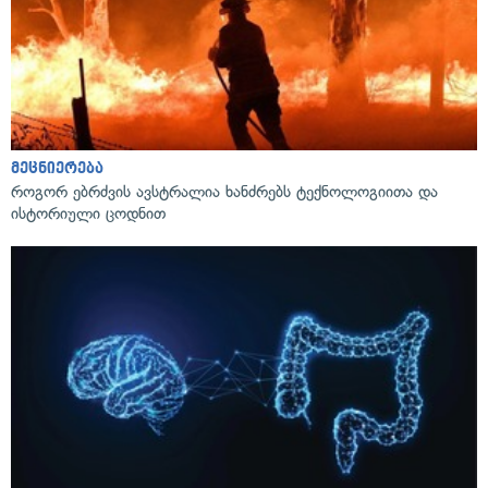
მეცნიერება
როგორ ებრძვის ავსტრალია ხანძრებს ტექნოლოგიითა და
ისტორიული ცოდნით