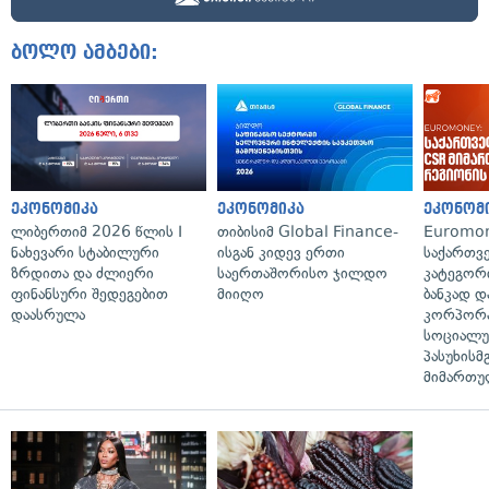
ბოლო ამბები:
ეკონომიკა
ეკონომიკა
ეკონომ
ლიბერთიმ 2026 წლის I
თიბისიმ Global Finance-
Euromon
ნახევარი სტაბილური
ისგან კიდევ ერთი
საქართვ
ზრდითა და ძლიერი
საერთაშორისო ჯილდო
კატეგორ
ფინანსური შედეგებით
მიიღო
ბანკად დ
დაასრულა
კორპორ
სოციალ
პასუხისმ
მიმართუ