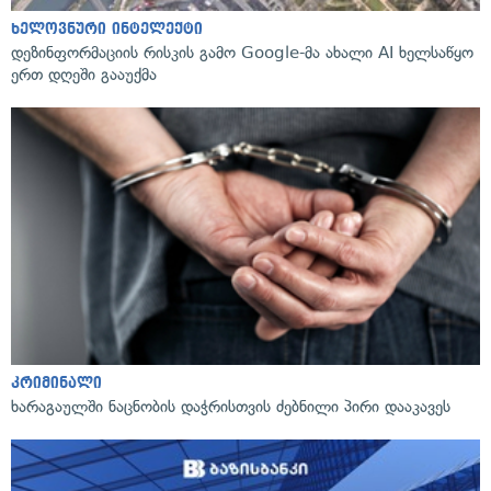
ხელოვნური ინტელექტი
დეზინფორმაციის რისკის გამო Google-მა ახალი AI ხელსაწყო
ერთ დღეში გააუქმა
კრიმინალი
ხარაგაულში ნაცნობის დაჭრისთვის ძებნილი პირი დააკავეს