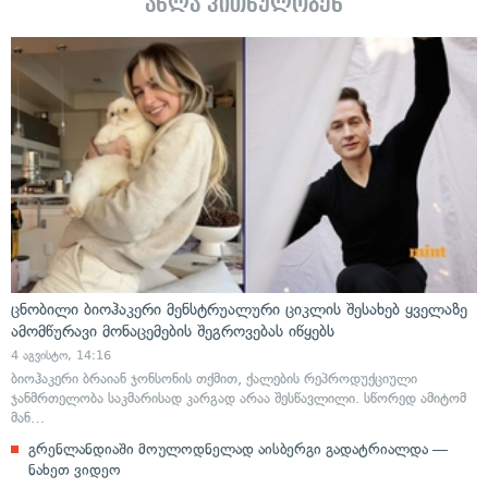
ახლა კითხულობენ
ცნობილი ბიოჰაკერი მენსტრუალური ციკლის შესახებ ყველაზე
ამომწურავი მონაცემების შეგროვებას იწყებს
4 აგვისტო, 14:16
ბიოჰაკერი ბრაიან ჯონსონის თქმით, ქალების რეპროდუქციული
ჯანმრთელობა საკმარისად კარგად არაა შესწავლილი. სწორედ ამიტომ
მან…
გრენლანდიაში მოულოდნელად აისბერგი გადატრიალდა —
ნახეთ ვიდეო