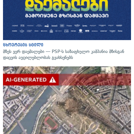
ცხოვრების სტილი
მზეს ვერ დაემალები — PSP-ს საზაფხულო კამპანია მზისგან
დაცვის აუცილებლობას გვახსენებს