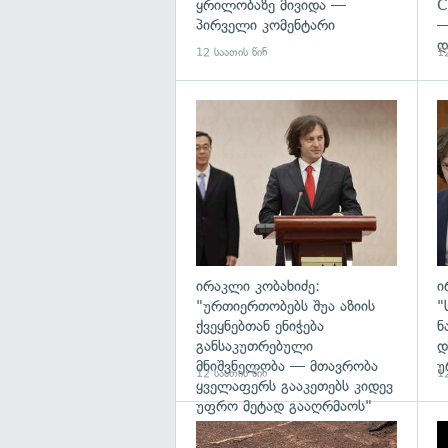
ყრილობაზე მივიდა —
C
პირველი კომენტარი
—
დ
12 საათის წინ
12
გა
ირაკლი კობახიძე:
ი
"ურთიერთობებს შუა აზიის
"
ქვეყნებთან ენიჭება
ნ
განსაკუთრებული
დ
მნიშვნელობა — მთავრობა
უ
12 საათის წინ
12
ყველაფერს გააკეთებს კიდევ
უფრო მეტად გააღრმაოს"
გა