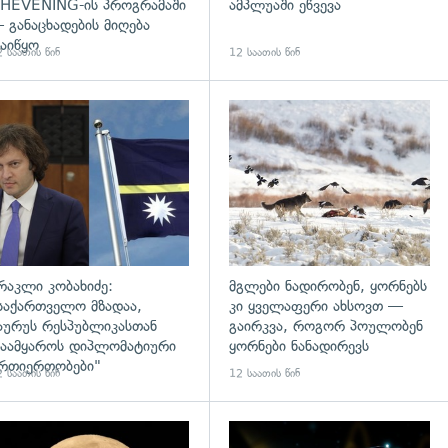
HEVENING-ის პროგრამაში
ამპლუაში ეწვევა
 განაცხადების მიღება
აიწყო
 საათის წინ
12 საათის წინ
დახედვა
გადახედვა
რაკლი კობახიძე:
მგლები ნადირობენ, ყორნებს
საქართველო მზადაა,
კი ყველაფერი ახსოვთ —
აურუს რესპუბლიკასთან
გაირკვა, როგორ პოულობენ
აამყაროს დიპლომატიური
ყორნები ნანადირევს
რთიერთობები"
 საათის წინ
12 საათის წინ
დახედვა
გადახედვა