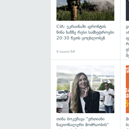
CIA: უკრაინაში ფრონტის
გ
წინა ხაზზე რუსი სამხედროები
ა
20-30 წუთს ცოცხლობენ
ფ
რ
ი
8 საათის წინ
9 
მ
გა
თინა ბოკუჩავა "ერთიანი
მ
ნაციონალური მოძრაობის"
ბ