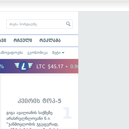
ავი
რჩეული
რეკლამა
საზოგადოება
ეკონომიკა
მეტი
კვირის ტოპ-5
გიგა ავალიანის საქმეზე
არასრულწლოვანი ნ.ი.
"ჯანმთელობის ჯგუფურად,