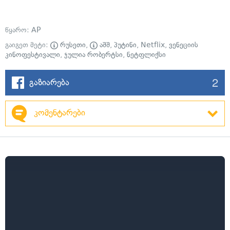
წყარო:
AP
გაიგეთ მეტი:
რუსეთი
,
აშშ
,
პუტინი
,
Netflix
,
ვენეციის
კინოფესტივალი
,
ჯულია რობერტსი
,
ნეტფლიქსი
2
გაზიარება
კომენტარები