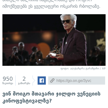
იმოქმედებს ეს ყველაფერი ოსკარის რბოლაზე.
ფოტო: ალესანდრა ტარანტინო / AP
950
2
წაკითხვა
გაზიარება
ვინ მოიგო მთავარი ჯილდო ვენეციის
კინოფესტივალზე?