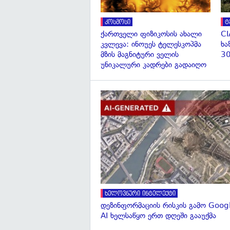
კოსმოსი
ტ
ქართველი ფიზიკოსის ახალი
CI
კვლევა: ინოუეს ტელესკოპმა
ხა
მზის მაგნიტური ველის
30
უნიკალური კადრები გადაიღო
ხელოვნური ინტელექტი
დეზინფორმაციის რისკის გამო Googl
AI ხელსაწყო ერთ დღეში გააუქმა