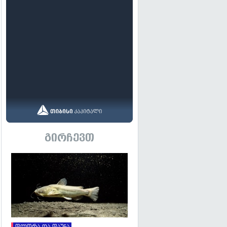
გირჩევთ
გადახედვა