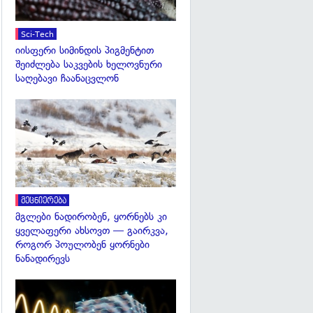
Sci-Tech
იისფერი სიმინდის პიგმენტით
შეიძლება საკვების ხელოვნური
საღებავი ჩაანაცვლონ
გადახედვა
მეცნიერება
მგლები ნადირობენ, ყორნებს კი
ყველაფერი ახსოვთ — გაირკვა,
როგორ პოულობენ ყორნები
ნანადირევს
გადახედვა