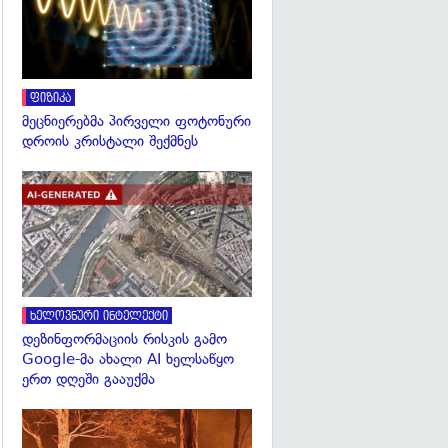
ფიზიკა
მეცნიერებმა პირველი ფოტონური
დროის კრისტალი შექმნეს
გადახედვა
ხელოვნური ინტელექტი
დეზინფორმაციის რისკის გამო
Google-მა ახალი AI ხელსაწყო
ერთ დღეში გააუქმა
გადახედვა