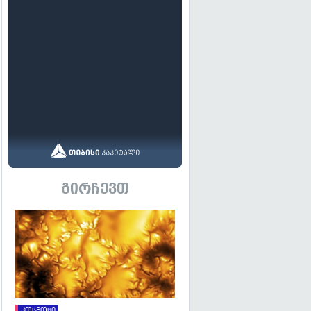
გირჩევთ
გადახედვა