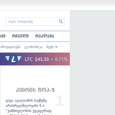
ავი
რჩეული
რეკლამა
საზოგადოება
ეკონომიკა
მეტი
კვირის ტოპ-5
გიგა ავალიანის საქმეზე
არასრულწლოვანი ნ.ი.
"ჯანმთელობის ჯგუფურად,