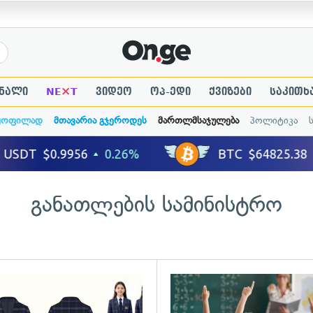
×
ნალი
NE
T
ვიდეო
ოპ-ედი
ქვიზები
საკითხ
ყოფილად
მთავარია გჯეროდეს
მართლმსაჯულება
პოლიტიკა
განათლების სამინისტრო
ადახედვა
გადახედვა