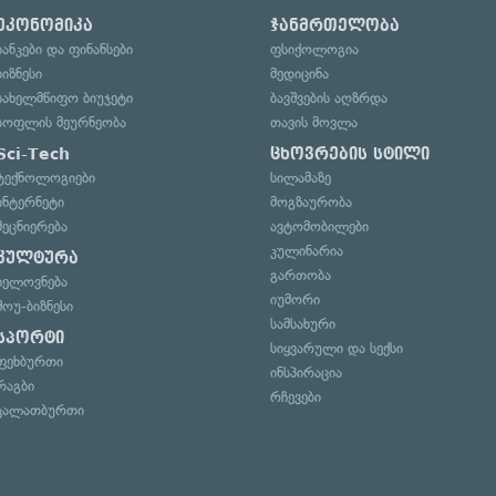
ეკონომიკა
ჯანმრთელობა
ბანკები და ფინანსები
ფსიქოლოგია
ბიზნესი
მედიცინა
სახელმწიფო ბიუჯეტი
ბავშვების აღზრდა
სოფლის მეურნეობა
თავის მოვლა
Sci-Tech
ცხოვრების სტილი
ტექნოლოგიები
სილამაზე
ინტერნეტი
მოგზაურობა
მეცნიერება
ავტომობილები
კულინარია
კულტურა
გართობა
ხელოვნება
იუმორი
შოუ-ბიზნესი
სამსახური
სპორტი
სიყვარული და სექსი
ფეხბურთი
ინსპირაცია
რაგბი
რჩევები
კალათბურთი