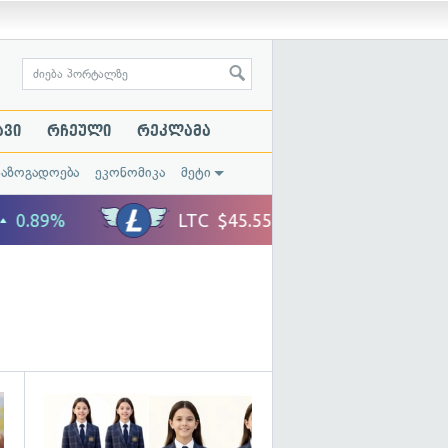
ავი
რჩეული
რეკლამა
საზოგადოება
ეკონომიკა
მეტი
გადახედვა
გადახედვა