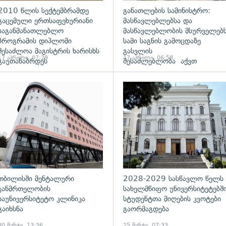
2010 წლის სექტემბრამდე
განათლების სამინისტრო:
გაცემული ერთსაფეხურიანი
მასწავლებლებსა და
საგანმანათლებლო
მასწავლებლობის მსურველებ
პროგრამის დიპლომი
სამი საგნის გამოცდაზე
შესაძლოა მაგისტრის ხარისხს
გასვლის
17 აპრილი, 07:29
17 აპრილი, 06:58
გაუთანაბრდეს
შესაძლებლობა აქვთ
ადახედვა
გადახედვა
თბილისში მენტალური
2028-2029 სასწავლო წელს
ჯანმრთელობის
სახელმწიფო უნივერსიტეტებშ
საუნივერსიტეტო კლინიკა
სტუდენტთა მიღების კვოტები
გაიხსნა
გაორმაგდება
30 მარტი, 13:36
25 მარტი, 07:33