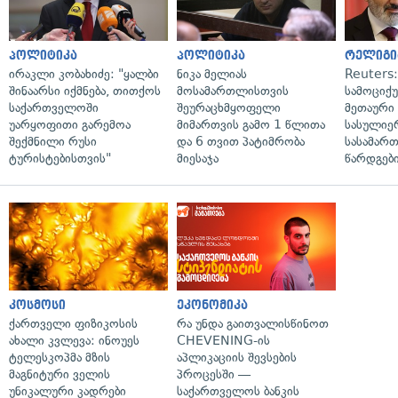
პოლიტიკა
პოლიტიკა
რელიგი
ირაკლი კობახიძე: "ყალბი
ნიკა მელიას
Reuters
შინაარსი იქმნება, თითქოს
მოსამართლისთვის
სამოციქ
საქართველოში
შეურაცხმყოფელი
მეთაური 
უარყოფითი გარემოა
მიმართვის გამო 1 წლითა
სასულიე
შექმნილი რუსი
და 6 თვით პატიმრობა
სასამარ
ტურისტებისთვის"
მიესაჯა
წარდგები
კოსმოსი
ეკონომიკა
ქართველი ფიზიკოსის
რა უნდა გაითვალისწინოთ
ახალი კვლევა: ინოუეს
CHEVENING-ის
ტელესკოპმა მზის
აპლიკაციის შევსების
მაგნიტური ველის
პროცესში —
უნიკალური კადრები
საქართველოს ბანკის