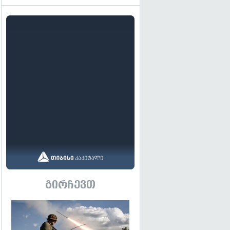
გირჩევთ
გადახედვა