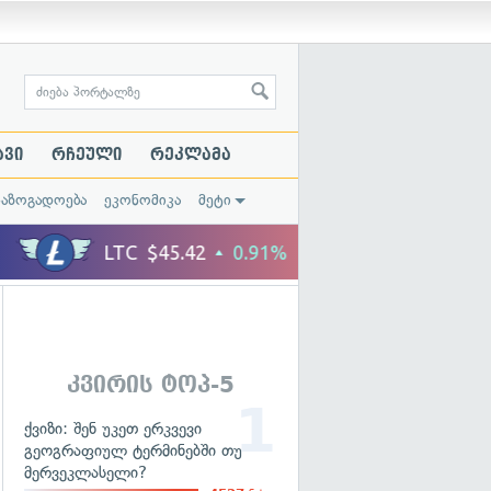
ავი
რჩეული
რეკლამა
საზოგადოება
ეკონომიკა
მეტი
კვირის ტოპ-5
ქვიზი: შენ უკეთ ერკვევი
გეოგრაფიულ ტერმინებში თუ
მერვეკლასელი?