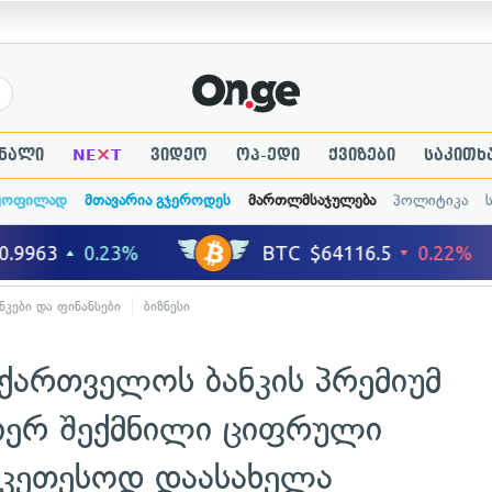
×
ნალი
NE
T
ვიდეო
ოპ-ედი
ქვიზები
საკითხ
ყოფილად
მთავარია გჯეროდეს
მართლმსაჯულება
პოლიტიკა
ნკები და ფინანსები
ბიზნესი
ქართველოს ბანკის პრემიუმ
იერ შექმნილი ციფრული
აუკეთესოდ დაასახელა