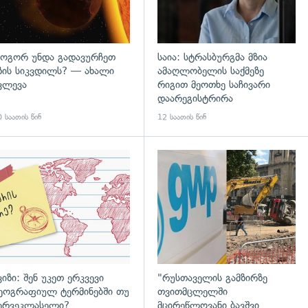
ოგორ უნდა გადავურჩეთ
საია: სტრასბურგმა მზია
ზის სიკვდილს? — ახალი
ამაღლობელის საქმეზე
ვლევა
რიგით მეოთხე საჩივარი
დაარეგისტრირა
 საათის წინ
12 საათის წინ
დახედვა
ვიზი: შენ უკეთ ერკვევი
"რუსთაველის გამზირზე
ეოგრაფიულ ტერმინებში თუ
თვითმცლელში
ერვეკლასელი?
მცირეწლოვანი ბავშვი