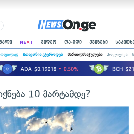
×
ნალი
NE
T
ვიდეო
ოპ-ედი
ქვიზები
საკითხ
ყოფილად
მთავარია გჯეროდეს
მართლმსაჯულება
პოლიტიკა
იქნება 10 მარტამდე?