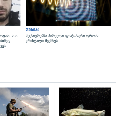
ფიზიკა
ოვანი ნ.ი.
მეცნიერებმა პირველი ფოტონური დროის
მძიმედ
კრისტალი შექმნეს
ავეს —
დახედვა
გადახედვა