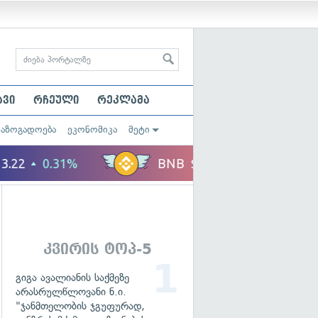
ავი
რჩეული
რეკლამა
საზოგადოება
ეკონომიკა
მეტი
კვირის ტოპ-5
გიგა ავალიანის საქმეზე
არასრულწლოვანი ნ.ი.
"ჯანმთელობის ჯგუფურად,