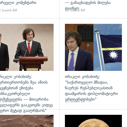
ირველი კომენტარი
— განაცხადების მიღება
დაიწყო
 საათის წინ
12 საათის წინ
დახედვა
გადახედვა
რაკლი კობახიძე:
ირაკლი კობახიძე:
ურთიერთობებს შუა აზიის
"საქართველო მზადაა,
ვეყნებთან ენიჭება
ნაურუს რესპუბლიკასთან
ანსაკუთრებული
დაამყაროს დიპლომატიური
ნიშვნელობა — მთავრობა
ურთიერთობები"
 საათის წინ
13 საათის წინ
ველაფერს გააკეთებს კიდევ
ფრო მეტად გააღრმაოს"
დახედვა
გადახედვა