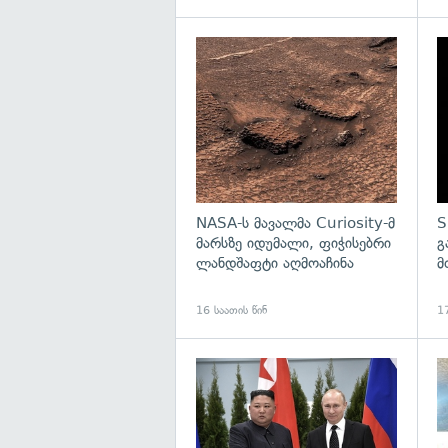
გა
NASA-ს მავალმა Curiosity-მ
S
მარსზე იდუმალი, ფიჭისებრი
გ
ლანდშაფტი აღმოაჩინა
მ
16 საათის წინ
17
გა