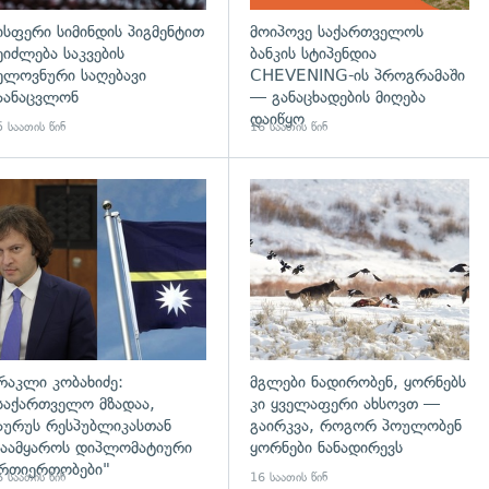
ისფერი სიმინდის პიგმენტით
მოიპოვე საქართველოს
ეიძლება საკვების
ბანკის სტიპენდია
ელოვნური საღებავი
CHEVENING-ის პროგრამაში
აანაცვლონ
— განაცხადების მიღება
დაიწყო
 საათის წინ
16 საათის წინ
დახედვა
გადახედვა
რაკლი კობახიძე:
მგლები ნადირობენ, ყორნებს
საქართველო მზადაა,
კი ყველაფერი ახსოვთ —
აურუს რესპუბლიკასთან
გაირკვა, როგორ პოულობენ
აამყაროს დიპლომატიური
ყორნები ნანადირევს
რთიერთობები"
 საათის წინ
16 საათის წინ