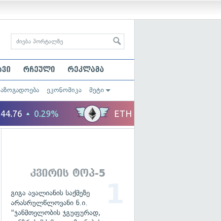
ავი
რჩეული
რეკლამა
საზოგადოება
ეკონომიკა
მეტი
კვირის ტოპ-5
გიგა ავალიანის საქმეზე
არასრულწლოვანი ნ.ი.
"ჯანმთელობის ჯგუფურად,