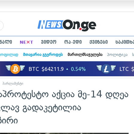
×
ნალი
NE
T
ვიდეო
ოპ-ედი
ქვიზები
საკითხ
ყოფილად
მთავარია გჯეროდეს
მართლმსაჯულება
პოლიტიკა
პარლამენტი
აპროტესტო აქცია მე-14 დღეა
ვლავ გადაკეტილია
ზირი