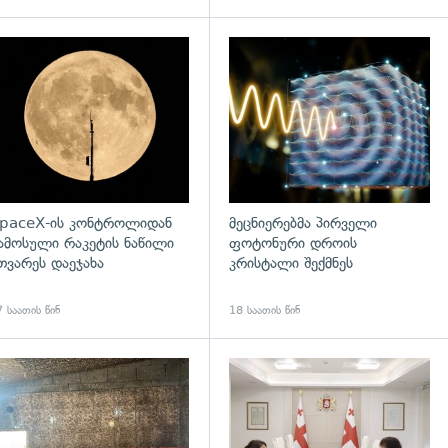
დახედვა
გადახედვა
paceX-ის კონტროლიდან
მეცნიერებმა პირველი
ამოსული რაკეტის ნაწილი
ფოტონური დროის
თვარეს დაეჯახა
კრისტალი შექმნეს
 საათის წინ
18 საათის წინ
დახედვა
გადახედვა