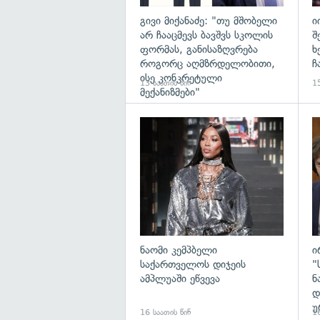
გივი მიქანაძე: "თუ მშობელი
ი
არ ჩააცმევს ბავშვს სკოლის
შ
ფორმას, განისაზღვრება
ხ
როგორც აღმზრდელობითი,
ჩ
ისე კონკრეტული
13 საათის წინ
15
მექანიზმები"
გა
ნაომი კემპბელი
ი
საქართველოს დიჯეის
"
ამპლუაში ეწვევა
ნ
დ
უ
16 საათის წინ
16