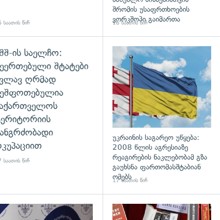
შრომის უსაფრთხოების
ვორკშოპი გაიმართა
 საათის წინ
16 საათის წინ
შშ-ის საელჩო:
დახედვა
ეერთებული შტატები
კვლავ ღრმად
შეშფოთებულია
საქართველოს
ტერიტორიის
ანგრძობადი
უკრაინის საგარეო უწყება:
კუპაციით
2008 წლის აგრესიაზე
რეაგირების ნაკლებობამ გზა
 საათის წინ
გაუხსნა ფართომასშტაბიან
ომებს
17 საათის წინ
დახედვა
გადახედვა