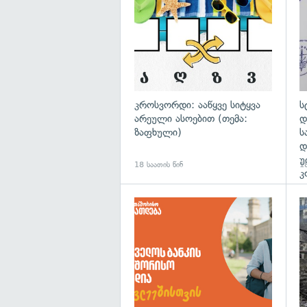
კროსვორდი: ააწყვე სიტყვა
ს
არეული ასოებით (თემა:
დ
ზაფხული)
ს
დ
უ
18 საათის წინ
18
კ