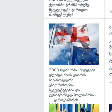
ქუთაისში ტრანსპორტზე
შეღავათიანი ტარიფით
15 საათის წინ
16
ისარგებლებენ
ა
გა
შ
გ
2008 წლის ომის შედეგები
ო
დღემდე ძირს უთხრის
საქართველოს
17
უსაფრთხოებას,
სუვერენიტეტსა და
16 საათის წინ
ტერიტორიულ მთლიანობას
— ევროკავშირის
პრესპიკერის განცხადება
გა