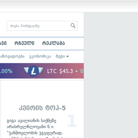
ავი
რჩეული
რეკლამა
საზოგადოება
ეკონომიკა
მეტი
კვირის ტოპ-5
გიგა ავალიანის საქმეზე
არასრულწლოვანი ნ.ი.
"ჯანმთელობის ჯგუფურად,